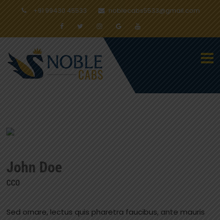
+91 99430 45533
noblecabs5533@gmail.com
John Doe
CCO
Sed ornare, lectus quis pharetra faucibus, ante mauris