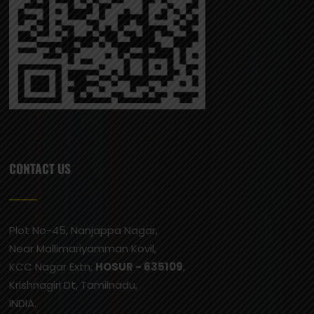
CONTACT US
Plot No-45, Nanjappa Nagar,
Near Mallimariyamman Kovil,
KCC Nagar Extn,
HOSUR - 635109
,
Krishnagiri Dt, Tamilnadu,
INDIA.