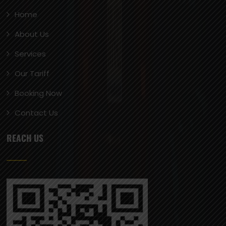
Home
About Us
Services
Our Tariff
Booking Now
Contact Us
REACH US