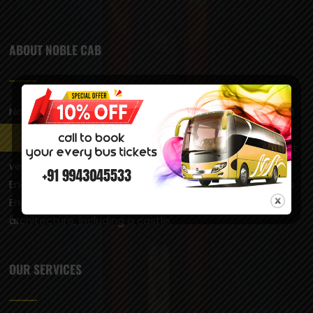
ABOUT NOBLE CAB
Noble Cabs offers 24/7 best Cab / Taxi Service Around
Hosur & Bangalore and Respective Areas, Airport Taxi,
Outstation Taxi, Local Taxi Service across South India at
very reasonable prices. Hosur is popularly called “Little
England” due to its pleasant climate, which is similar to
England’s, and the presence of British-style
architecture, including a castle.
OUR SERVICES